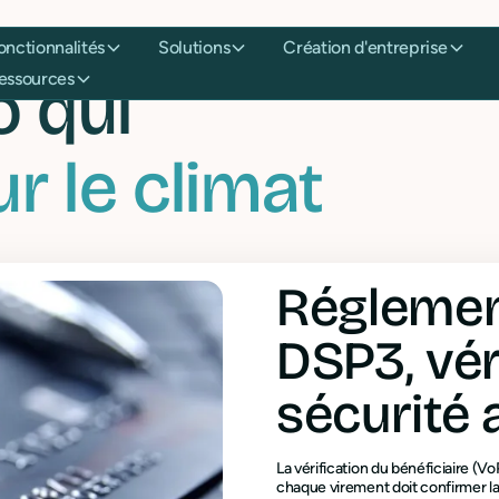
Fonctionnalités
Solutions
Création d'entreprise
o qui
Ressources
r le climat
Réglemen
DSP3, vér
sécurité 
La vérification du bénéficiaire (
chaque virement doit confirmer l