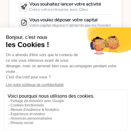
Vous souhaitez lancer votre activité
Créez votre entreprise avec Qileo
Vous voulez déposer votre capital
Votre capital déposé n’alimente pas les fossiles
Vous avez déjà un SIRET
Activez votre suivi carbone
Vous avez déjà un compte ?
Connectez-vous
+3000 entreprises
ont fait le choix d’une solution
durable
4,5
4,5
4,5