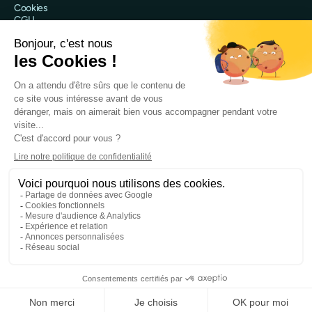
Cookies
CGU
Politique de confidentialité
Sécurité
Mentions légales
@Qileo 2025
Site web réalisé par Digidop
Qileo est le nom commercial de Qileo SAS, société par actions
simplifiée immatriculée au RCS de Nanterre sous le numéro 918 243
403 et ayant son siège social au 120 rue Jean Jaurès, 92300
Levallois-Perret.
Qileo SAS fournit des services sous le statut d’agent prestataire de
services de paiement de PPS EU SA établissement de monnaie
électronique agréé par la Banque Nationale de Belgique sous le
numéro 0712.775.202.
Cette carte est émise par PPS EU SA conformément à la licence
accordée par Mastercard® International et est un produit de
services de paiement. PPS EU SA est un établissement de monnaie
électronique agréé par la Banque Nationale de Belgique.