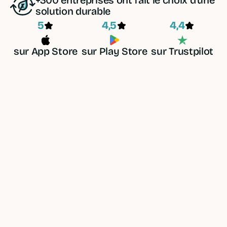
+300 entreprises ont fait le choix d’une
solution durable
5
4,5
4,4
sur App Store
sur Play Store
sur Trustpilot
Vos paiements et
retraits à
l'étranger
sans frais
avec
Qileo
Partez l'esprit tranquille, en france ou à
l'étranger* vos frais internationaux
restent les mêmes