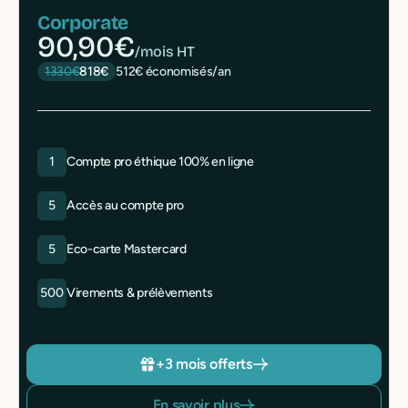
Corporate
90,90€
/mois HT
1330€
818€
512€ économisés/an
1
Compte pro éthique 100% en ligne
5
Accès au compte pro
5
Eco-carte Mastercard
500
Virements & prélèvements
+3 mois offerts
En savoir plus