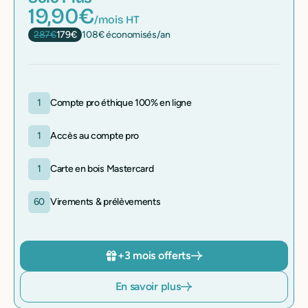
19,90€
/mois HT
287€
179€
108€ économisés/an
1
Compte pro éthique 100% en ligne
1
Accès au compte pro
1
Carte en bois Mastercard
60
Virements & prélèvements
+3 mois offerts
En savoir plus