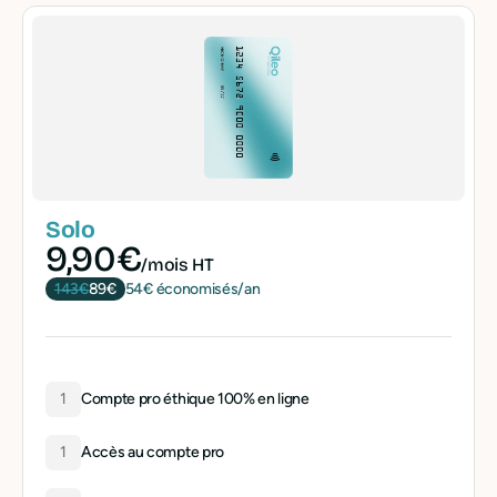
Solo
9,90€
/mois HT
143€
89€
54€ économisés/an
1
Compte pro éthique 100% en ligne
1
Accès au compte pro