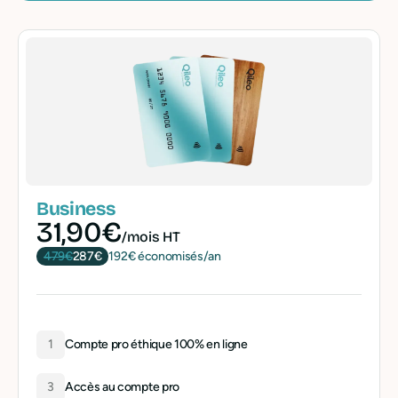
Business
31,90€
/mois HT
479€
287€
192€ économisés/an
1
Compte pro éthique 100% en ligne
3
Accès au compte pro