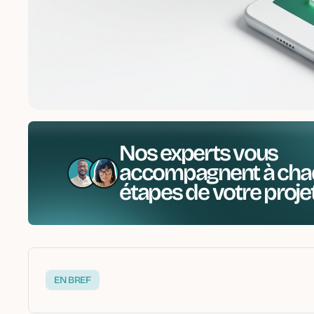
Nos experts vous
accompagnent à cha
étapes de votre proje
EN BREF