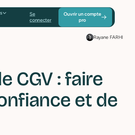
Tarifs
Se
Ouvrir un
connecter
compte pro
Rayane FARHI
 CGV : faire
confiance et de