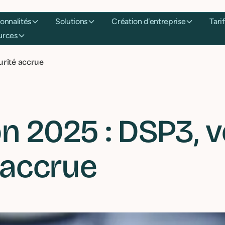
onctionnalités
Solutions
Création d'entreprise
essources
urité accrue
 2025 : DSP3, vé
 accrue