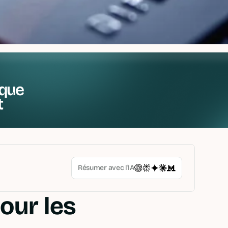
que
t
Résumer avec l’IA
our les