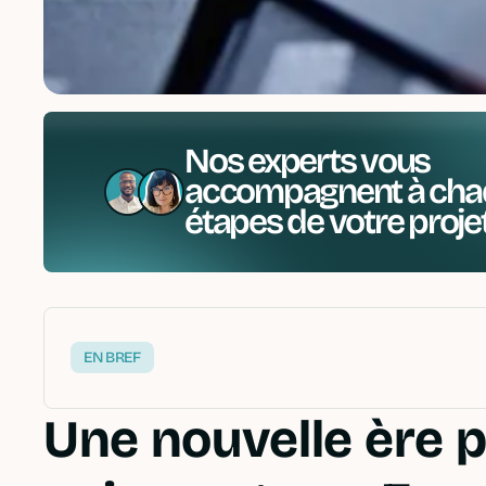
Nos experts vous
accompagnent à cha
étapes de votre proje
EN BREF
Une nouvelle ère p