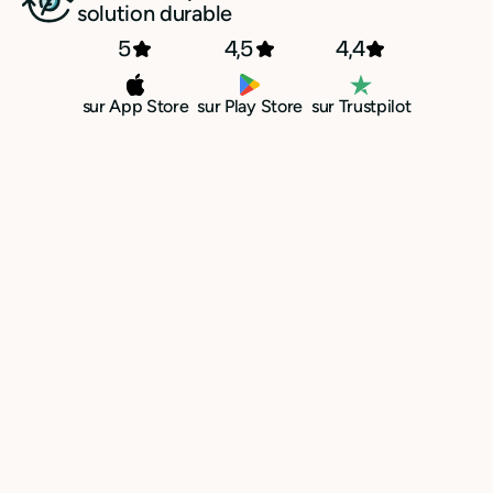
solution durable
5
4,5
4,4
sur App Store
sur Play Store
sur Trustpilot
Mandat de prélèvements
sortants et entrants
Éliminez les retards de paiement grâce
au prélèvement sortant SEPA B2B.
Gardez le contrôle de vos règlements
et concentrez-vous sur le coeur de
votre métier