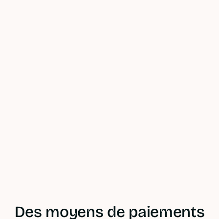
Accèdez aux
données
financières
importantes à
tout moment et
depuis
n'importe où.
Voir les offres
En savoir plus
Des moyens de paiements