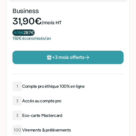
Business
31,90€
/mois HT
479€
287€
192€ économisés/an
+3 mois offerts
1
Compte pro éthique 100% en ligne
3
Accès au compte pro
3
Eco-carte Mastercard
100
Virements & prélèvements