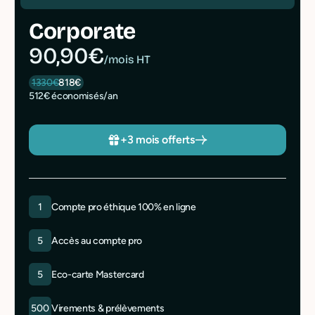
Corporate
90,90€
/mois HT
1330€
818€
512€ économisés/an
+3 mois offerts
1
Compte pro éthique 100% en ligne
5
Accès au compte pro
5
Eco-carte Mastercard
500
Virements & prélèvements