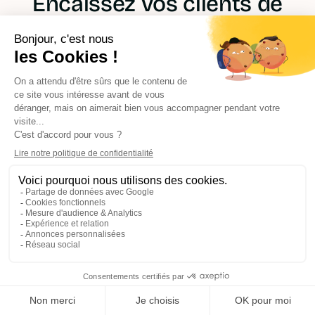
Encaissez vos clients de
chantier facilement grâce
aux liens de paiement
Envoyez un lien de paiement à vos clients et
soyez payé immédiatement, même sans
terminal.
1
Créez votre
demande de
paiement
Indiquez le montant du chantier ou de l’acompte
à encaisser.