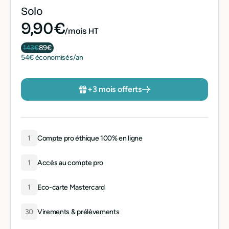
Solo
9,90€
/mois HT
143€
89€
54€ économisés/an
+3 mois offerts
1
Compte pro éthique 100% en ligne
1
Accès au compte pro
1
Eco-carte Mastercard
30
Virements & prélèvements