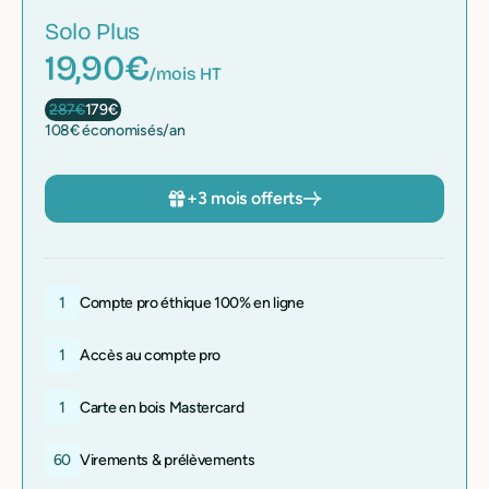
Solo Plus
19,90€
/mois HT
287€
179€
108€ économisés/an
+3 mois offerts
1
Compte pro éthique 100% en ligne
1
Accès au compte pro
1
Carte en bois Mastercard
60
Virements & prélèvements