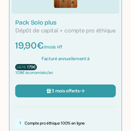
Pack Solo plus
Dépôt de capital + compte pro éthique
19,90€
/mois HT
Facturé annuellement à
287€
179€
108€ économisés/an
3 mois offerts
1
Compte pro éthique 100% en ligne