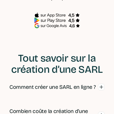
Tout savoir sur la
création d’une SARL
Comment créer une SARL en ligne ?
Pour créer une SARL en ligne, il faut
généralement rédiger les statuts,
Combien coûte la création d’une