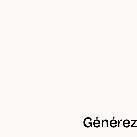
SARL
Le compte pro éthique juste, sans frais cachés et
Micro Entreprise
Le compte pro éthique juste, sans frais cachés et
Voir les offres
Les statuts autorisés
Générez