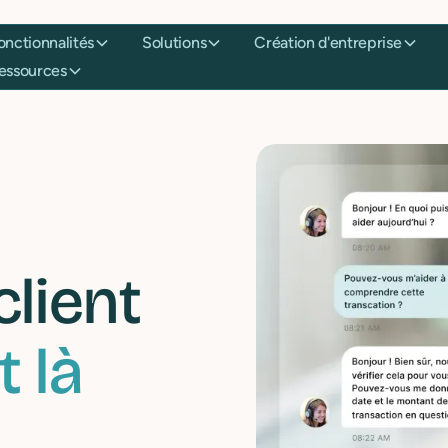
onnalités
Solutions
Création d'entreprise
Tari
urces
client
t là