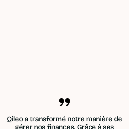
Ajout de
Rapport
Service
justificatifs
d’impact
client aux
intégré
journalier
petits
oignons
Ouvrir un compte pro en 10 min
Qileo a transformé notre manière de
gérer nos finances. Grâce à ses