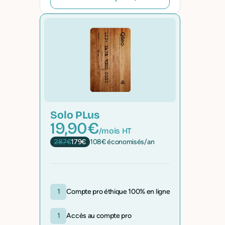
Solo PLus
19,90€
/mois HT
287€
179€
108€ économisés/an
1
Compte pro éthique 100% en ligne
1
Accès au compte pro