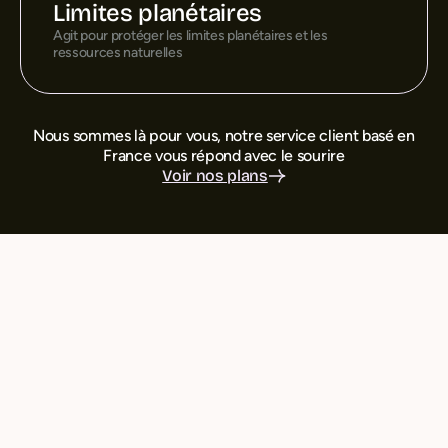
Limites planétaires
Agit pour protéger les limites planétaires et les
ressources naturelles
Nous sommes là pour vous, notre service client basé en
France vous répond avec le sourire
Voir nos plans
Séparez vos dépenses
personnelles
de vos
dépenses pros
Distinguez facilement vos dépenses
mixtes, c’est essentiel pour assurer une