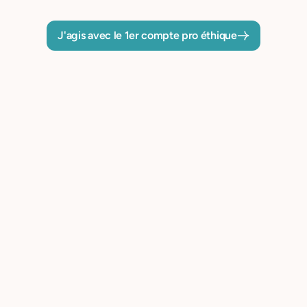
J'agis avec le 1er compte pro éthique
Votre carte virtuelle
disponible dès
l’ouverture
de votre compte
Assignez des cartes corporate à vos
associé·e·s tout en gardant le contrôle.
Mettez en place