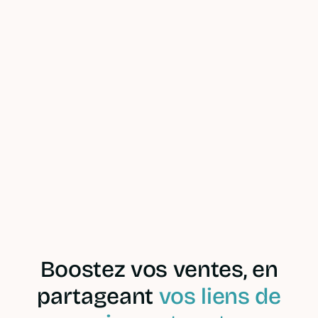
Gardez le
contrôle sur les
prélèvement
inter-
entreprises que
vous accepter
Voir les offres
En savoir plus
Boostez vos ventes, en
partageant
vos liens de