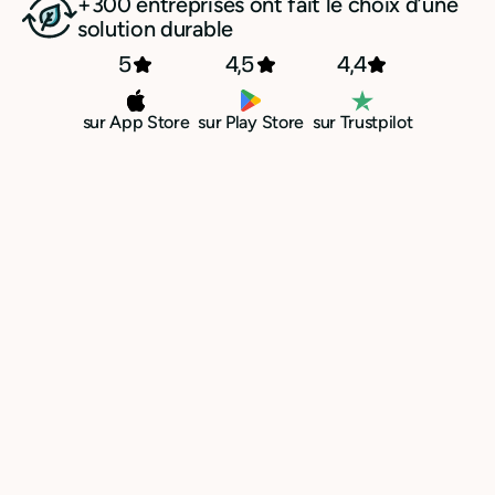
+300 entreprises ont fait le choix d’une
solution durable
5
4,5
4,4
sur App Store
sur Play Store
sur Trustpilot
Profitez du prélèvement
SEPA B2B dès l’ouverture
de votre compte pro Qileo
Prenez le contrôle sur l’encaissement
de vos factures et dites au revoir au
retard de paiement