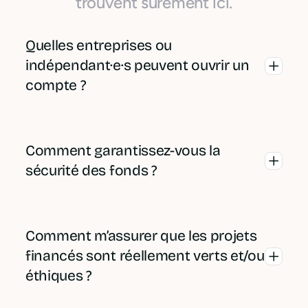
trouvent sûrement ici.
Quelles entreprises ou
indépendant·e·s peuvent ouvrir un
compte ?
Les comptes pros Qileo sont éligibles
aux Indépendant·e·s, TPE & PME, et aux
Comment garantissez-vous la
Entreprises commerciales de l’Économie
sécurité des fonds ?
Sociale et Solidaire (ESS) immatriculées
en France, DROM y compris
Votre émetteur de monnaie
(Guadeloupe, Martinique, Guyane, La
électronique, PPS EU, protège votre
Comment m’assurer que les projets
Réunion, Mayotte)
argent par le biais d'un processus connu
financés sont réellement verts et/ou
sous le nom de sauvegarde. Cela signifie
éthiques ?
que votre argent est conservé