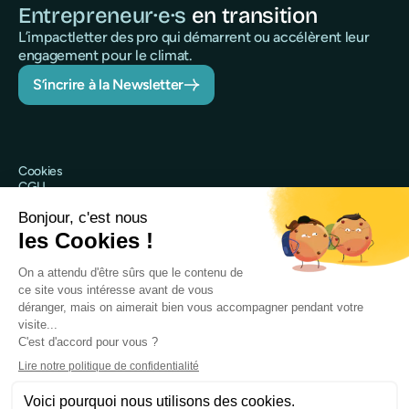
Entrepreneur·e·s
en transition
L’impactletter des pro qui démarrent ou accélèrent leur
engagement pour le climat.
S’incrire à la Newsletter
Cookies
CGU
Politique de confidentialité
Sécurité
Mentions légales
@Qileo 2025
Site web réalisé par Digidop
Qileo est le nom commercial de Qileo SAS, société par actions
simplifiée immatriculée au RCS de Nanterre sous le numéro 918 243
403 et ayant son siège social au 120 rue Jean Jaurès, 92300