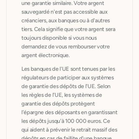
une garantie similaire. Votre argent
compte maximum normal).
Être informé.e en avant-première de
sauvegardé n'est pas accessible aux
notre développement
créanciers, aux banques ou à d'autres
tiers. Cela signifie que votre argent sera
Depuis le début, le nombre nous
toujours disponible si vous nous
confère les moyens de notre ambition,
demandez de vous rembourser votre
pour nous faire part de votre
argent électronique.
candidature, il vous suffit de remplir ce
formulaire en cliquant ici
Les banques de l'UE sont tenues par les
régulateurs de participer aux systèmes
de garantie des dépôts de l'UE. Selon
les règles de l'UE, les systèmes de
garantie des dépôts protègent
l'épargne des déposants en garantissant
les dépôts jusqu'à 100 000 euros. Ce
qui aident à prévenir le retrait massif des
dépôts en cas de faillite d'une banque,