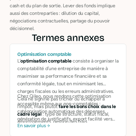
cash et du plan de sortie. Lever des fonds implique
aussi des contreparties : dilution du capital,
négociations contractuelles, partage du pouvoir
décisionnel.
Termes annexes
Optimisation comptable
L’
optimisation comptable
consiste à organiser la
comptabilité d’une entreprise de manière à
maximiser sa performance financière et sa
conformité légale, tout en minimisant les
charges fiscales ou les erreurs administratives.
Chez Qileo, nous rendons cette optimisation
Cela ne signifie pas tricher ou échapper à
accessible même aux non-comptables :
l’impôt, mais plutôt
faire les bons choix dans le
catégorisation automatique des dépenses,
cadre légal
: type de structure, statut fiscal,
génération de justificatifs, export facilité vers
amortissements, gestion des frais…
En savoir plus
l’expert-comptable, suivi des échéances
fiscales… Notre but est d’
outiller les