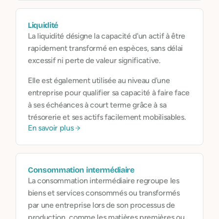
professionnels pour qu’ils gagnent du temps,
évitent les erreurs, et se concentrent sur leur
Liquidité
mission
.
La liquidité désigne la capacité d'un actif à être
rapidement transformé en espèces, sans délai
excessif ni perte de valeur significative.
Elle est également utilisée au niveau d'une
entreprise pour qualifier sa capacité à faire face
à ses échéances à court terme grâce à sa
trésorerie et ses actifs facilement mobilisables.
En savoir plus
Consommation intermédiaire
La consommation intermédiaire regroupe les
biens et services consommés ou transformés
par une entreprise lors de son processus de
production, comme les matières premières ou