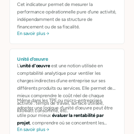
Cet indicateur permet de mesurer la
performance opérationnelle pure d'une activité,
indépendamment de sa structure de
financement ou de sa fiscalité.
En savoir plus
Unité d'œuvre
L’
unité d’œuvre
est une notion utilisée en
comptabilité analytique pour ventiler les
charges indirectes d’une entreprise sur ses
différents produits ou services. Elle permet de
mieux comprendre le coût réel de chaque
Même dans les TPE ou micro-entreprises,
activité : temps de travail, surface utilisée,
adopter une logique d’unité d’œuvre peut être
kilowatt consommé, etc.
utile pour mieux
évaluer la rentabilité par
projet
, comprendre où se concentrent les
En savoir plus
ressources, et ajuster ses prix ou son