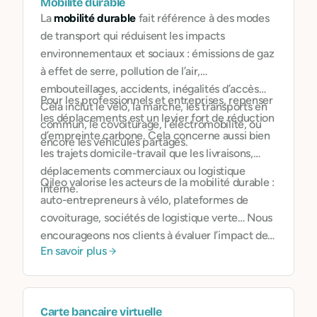
Mobilité durable
La
mobilité durable
fait référence à des modes
de transport qui réduisent les impacts
environnementaux et sociaux : émissions de gaz
à effet de serre, pollution de l’air,
embouteillages, accidents, inégalités d’accès…
Pour les professionnels et entreprises, repenser
Cela inclut le vélo, la marche, les transports en
les déplacements est un levier fort de réduction
commun, le covoiturage, l’électromobilité, ou
d’empreinte carbone. Cela concerne aussi bien
encore les véhicules partagés.
les trajets domicile-travail que les livraisons,
déplacements commerciaux ou logistique
Qileo valorise les acteurs de la mobilité durable :
interne.
auto-entrepreneurs à vélo, plateformes de
covoiturage, sociétés de logistique verte… Nous
encourageons nos clients à évaluer l’impact de
En savoir plus
leurs choix de transport, à inclure la mobilité
dans leur stratégie bas carbone, et à privilégier
des fournisseurs et prestataires responsables.
Carte bancaire virtuelle