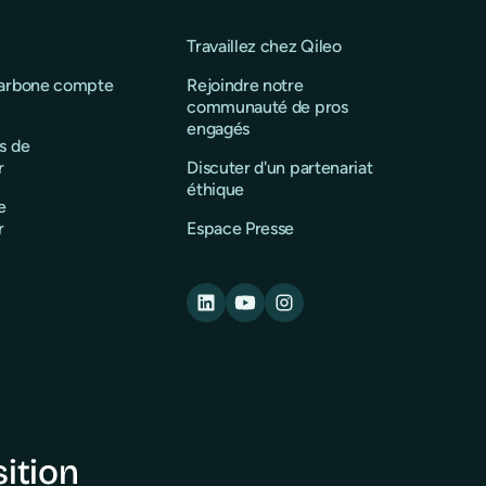
Travaillez chez Qileo
carbone compte
Rejoindre notre
communauté de pros
engagés
s de
r
Discuter d'un partenariat
éthique
e
r
Espace Presse
sition