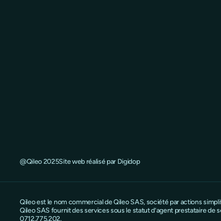
@Qileo 2025
Site web réalisé par Digidop
Qileo est le nom commercial de Qileo SAS, société par actions simpl
Qileo SAS fournit des services sous le statut d’agent prestataire d
0712.775.202.