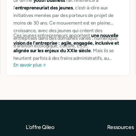
Le terme
youth business
fait référence à
l’
entrepreneuriat des jeunes
, c’est-à-dire aux
initiatives menées par des porteurs de projet de
moins de 30 ans. Ce mouvement est en pleine
croissance, avec des jeunes qui créent des
Ces jeunes entrepreneurs apportent
une nouvelle
entreprises dans des domaines variés : numérique,
vision de l’entreprise : agile, engagée, inclusive et
transition écologique, culture, ESS…
alignée sur les enjeux du XXIe siècle
. Mais ils se
heurtent parfois à des freins administratifs, au
En savoir plus
manque de financement ou à la complexité des
outils bancaires classiques.
L’offre Qileo
Ressources