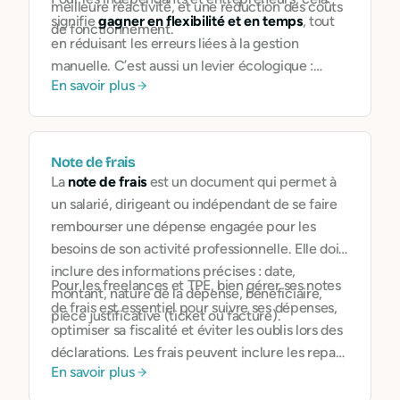
meilleure réactivité, et une réduction des coûts
signifie
gagner en flexibilité et en temps
, tout
de fonctionnement.
en réduisant les erreurs liées à la gestion
manuelle. C’est aussi un levier écologique :
En savoir plus
moins de papier, moins de déplacements, moins
de matériel physique.
Note de frais
La
note de frais
est un document qui permet à
un salarié, dirigeant ou indépendant de se faire
rembourser une dépense engagée pour les
besoins de son activité professionnelle. Elle doit
inclure des informations précises : date,
Pour les freelances et TPE, bien gérer ses notes
montant, nature de la dépense, bénéficiaire,
de frais est essentiel pour suivre ses dépenses,
pièce justificative (ticket ou facture).
optimiser sa fiscalité et éviter les oublis lors des
déclarations. Les frais peuvent inclure les repas
En savoir plus
professionnels, les déplacements,
l’hébergement, les abonnements à des outils ou