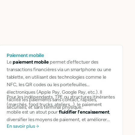
Paiement mobile
Le
paiement mobile
permet d’effectuer des
transactions financières via un smartphone ou une
tablette, en utilisant des technologies comme le
NFC, les QR codes ou les portefeuilles
électroniques (Apple Pay, Google Pay, etc.). Il
Pour les indépendants, TPE ou structures itinérantes
facilite les paiements sans contact, rapides,
(marchés, food trucks, ateliers...), le paiement
sécurisés, et sans terminal physique.
mobile est un atout pour
fluidifier l’encaissement
,
diversifier les moyens de paiement, et améliorer
En savoir plus
l’expérience client.