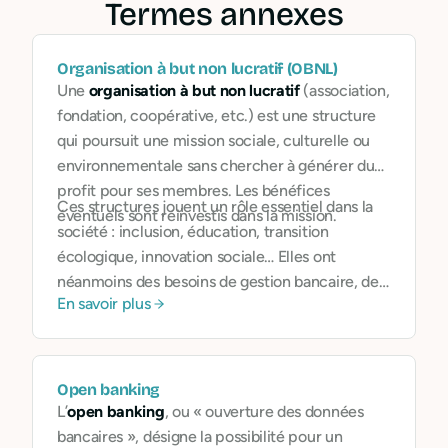
Termes annexes
Organisation à but non lucratif (OBNL)
Une
organisation à but non lucratif
(association,
fondation, coopérative, etc.) est une structure
qui poursuit une mission sociale, culturelle ou
environnementale sans chercher à générer du
profit pour ses membres. Les bénéfices
Ces structures jouent un rôle essentiel dans la
éventuels sont réinvestis dans la mission.
société : inclusion, éducation, transition
écologique, innovation sociale… Elles ont
néanmoins des besoins de gestion bancaire, de
En savoir plus
financement, de traçabilité et de reporting aussi
exigeants que les entreprises classiques.
Open banking
L’
open banking
, ou « ouverture des données
bancaires », désigne la possibilité pour un