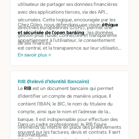
utilisateur de partager ses données financières
avec des applications tierces, via des API
sécurisées. Cette logique, encouragée par les
Chez Qileo, nous défendons une vision
éthique
directives européennes (DSP2), permet une
et sécurisée de l’open banking
: les données
gestion plus fluide, connectée et transparente
appartiennent à l’utilisateur, le consentement
de ses finances.
est central, et la transparence sur leur utilisation
En savoir plus
est absolue. Nous mettons en œuvre les
meilleurs standards de cybersécurité pour
protéger ces données sensibles.
RIB (Relevé d’Identité Bancaire)
Le
RIB
est un document bancaire qui permet
d’identifier un compte de manière unique. Il
contient l’IBAN, le BIC, le nom du titulaire du
compte, ainsi que le nom et l’adresse de la
banque. Il est indispensable pour effectuer des
Dans un cadre professionnel, le RIB figure
virements ou mettre en place des prélèvements
souvent sur les factures, devis et contrats. Il sert
automatiques.