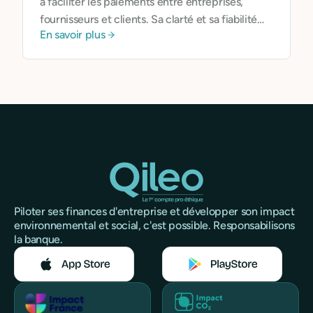
à faciliter les paiements entre entreprises,
fournisseurs et clients. Sa clarté et sa fiabilité
En savoir plus
sont essentielles pour
gagner du temps, éviter
les erreurs et sécuriser les flux financiers
.
Piloter ses finances d'entreprise et développer son impact
environnemental et social, c'est possible. Responsabilisons
la banque.