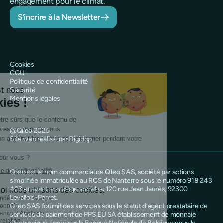
engagement pour le climat.
S’incrire à la Newsletter
Cookies
CGU
Politique de confidentialité
Sécurité
Mentions légales
@Qileo 2025
Site web réalisé par Digidop
Qileo est le nom commercial de Qileo SAS, société par actions
simplifiée immatriculée au RCS de Nanterre sous le numéro 918 243
403 et ayant son siège social au 120 rue Jean Jaurès, 92300
Levallois-Perret.
Qileo SAS fournit des services sous le statut d’agent prestataire de
services de paiement de PPS EU SA établissement de monnaie
électronique agréé par la Banque Nationale de Belgique sous le