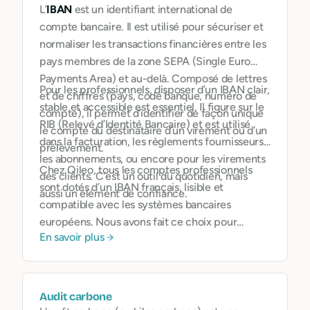
L’
IBAN
est un identifiant international de
compte bancaire. Il est utilisé pour sécuriser et
normaliser les transactions financières entre les
pays membres de la zone SEPA (Single Euro
Payments Area) et au-delà. Composé de lettres
Pour les professionnels, disposer d’un IBAN clair,
et de chiffres (pays, code banque, numéro de
stable et accessible est essentiel. Il figure sur le
compte), il permet d’identifier de façon unique
RIB (Relevé d’Identité Bancaire) et est utilisé
le compte du destinataire d’un virement ou d’un
dans la facturation, les règlements fournisseurs,
prélèvement.
les abonnements, ou encore pour les virements
Chez Qileo, tous les comptes professionnels
des clients. C’est un outil du quotidien, mais
sont dotés d’un IBAN français, lisible et
aussi un élément de confiance.
compatible avec les systèmes bancaires
européens. Nous avons fait ce choix pour
En savoir plus
simplifier les démarches
, renforcer la crédibilité
de nos utilisateurs auprès de leurs
interlocuteurs, et fluidifier les échanges de
fonds.
Audit carbone