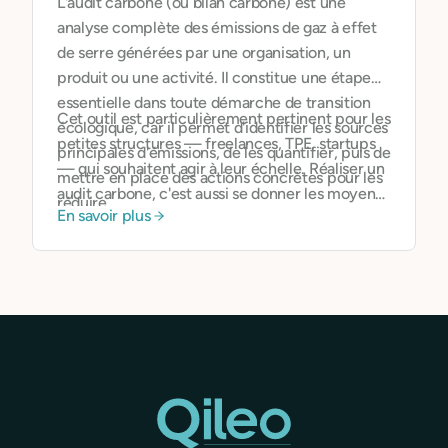
L'audit carbone (ou bilan carbone) est une
analyse complète des émissions de gaz à effet
de serre générées par une organisation, un
produit ou une activité. Il constitue une étape
essentielle dans toute démarche de transition
Cet outil est particulièrement pertinent pour les
écologique, car il permet d'identifier les sources
petites structures — freelances, TPE, startups
principales d'émissions, de les quantifier, puis de
— qui souhaitent agir à leur échelle. Réaliser un
mettre en place des actions concrètes pour les
audit carbone, c'est aussi se donner les moyens
réduire.
En savoir plus
de prendre des décisions éclairées : choisir un
fournisseur moins carboné, repenser ses
déplacements, revoir l'origine de ses matières
premières ou encore évaluer l'impact
numérique de son activité.