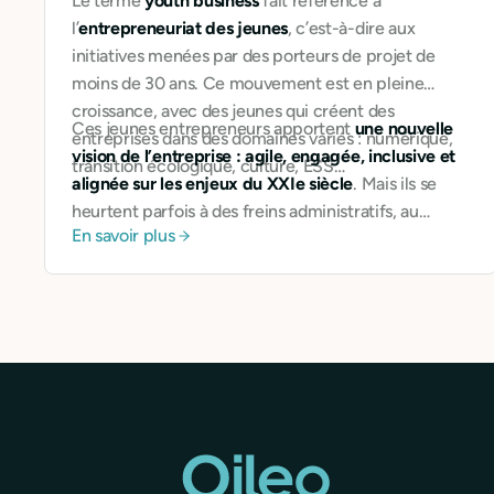
Le terme
youth business
fait référence à
l’
entrepreneuriat des jeunes
, c’est-à-dire aux
initiatives menées par des porteurs de projet de
moins de 30 ans. Ce mouvement est en pleine
croissance, avec des jeunes qui créent des
Ces jeunes entrepreneurs apportent
une nouvelle
entreprises dans des domaines variés : numérique,
vision de l’entreprise : agile, engagée, inclusive et
transition écologique, culture, ESS…
alignée sur les enjeux du XXIe siècle
. Mais ils se
heurtent parfois à des freins administratifs, au
En savoir plus
manque de financement ou à la complexité des
outils bancaires classiques.