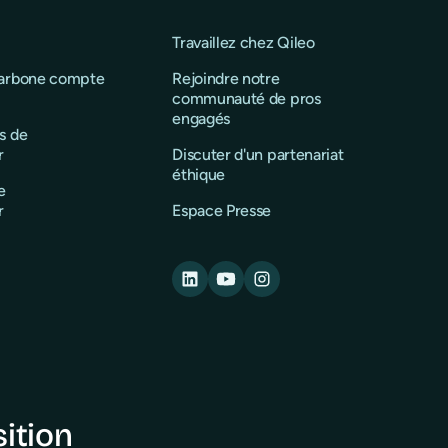
Travaillez chez Qileo
carbone compte
Rejoindre notre
communauté de pros
engagés
s de
r
Discuter d'un partenariat
éthique
e
r
Espace Presse
sition