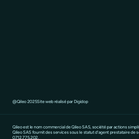
@Qileo 2025
Site web réalisé par Digidop
Qileo est le nom commercial de Qileo SAS, société par actions simpl
Qileo SAS fournit des services sous le statut d’agent prestataire d
0712.775.202.