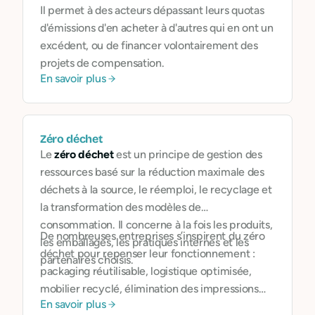
Il permet à des acteurs dépassant leurs quotas
d'émissions d'en acheter à d'autres qui en ont un
excédent, ou de financer volontairement des
projets de compensation.
En savoir plus
Zéro déchet
Le
zéro déchet
est un principe de gestion des
ressources basé sur la réduction maximale des
déchets à la source, le réemploi, le recyclage et
la transformation des modèles de
consommation. Il concerne à la fois les produits,
De nombreuses entreprises s’inspirent du zéro
les emballages, les pratiques internes et les
déchet pour repenser leur fonctionnement :
partenaires choisis.
packaging réutilisable, logistique optimisée,
mobilier recyclé, élimination des impressions
En savoir plus
inutiles, économie circulaire...