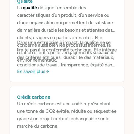
Qualité
La
qualité
désigne l’ensemble des
caractéristiques d’un produit, d’un service ou
d’une organisation qui permettent de satisfaire
de manière durable les besoins et attentes des
clients, usagers ou parties prenantes. Elle
Dans une entreprise à impact, la qualité ne se
concerne aussi bien les processus internes, la
limite pas à la conformité technique. Elle intègre
relation client, que les engagements sociaux ou
des critères éthiques : durabilité des matériaux,
environnementaux.
conditions de travail, transparence, équité dans
En savoir plus
la chaîne de valeur, et écoute des bénéficiaires.
Crédit carbone
Un crédit carbone est une unité représentant
une tonne de CO2 évitée, réduite ou séquestrée
grâce à un projet certifié, échangeable sur le
marché du carbone.