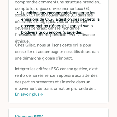
comprendre comment une structure prend en
compte les enjeux environnementaux (E),
Le
critère environnemental
concerne les
sociaux (S) et de gouvernance (G) dans ses
émissions de CO₂, la gestion des déchets, la
décisions stratégiques. Ces critères sont
consommation d’énergie, l’impact sur la
devenus centraux dans le monde de
biodiversité ou encore l’usage des
l’investissement responsable et de la finance
ressources naturelles.
éthique.
Chez Qileo, nous utilisons cette grille pour
Le
critère social
se penche sur les conditions
conseiller et accompagner nos utilisateurs dans
de travail, la parité, l’égalité des chances, la
une démarche globale d’impact.
formation, l’intégration, ou encore les
relations avec les parties prenantes.
Intégrer les critères ESG dans sa gestion, c’est
Le
critère de gouvernance
observe la
renforcer sa résilience, répondre aux attentes
transparence des décisions, la composition
des parties prenantes et s’inscrire dans un
du conseil d’administration, les mécanismes
mouvement de transformation profonde de
de contrôle, les rémunérations, et la lutte
En savoir plus
l’économie.
contre la corruption.
Virement SEPA