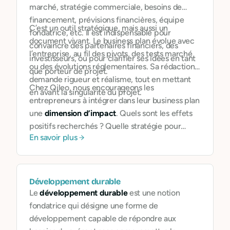
marché, stratégie commerciale, besoins de
financement, prévisions financières, équipe
C’est un outil stratégique, mais aussi un
fondatrice, etc. Il est indispensable pour
document vivant. Le business plan évolue avec
convaincre des partenaires financiers, des
l’entreprise, au fil des pivots, des tests marché
investisseurs, ou pour clarifier ses idées en tant
ou des évolutions réglementaires. Sa rédaction
que porteur de projet.
demande rigueur et réalisme, tout en mettant
Chez Qileo, nous encourageons les
en avant la singularité du projet.
entrepreneurs à intégrer dans leur business plan
une
dimension d’impact
. Quels sont les effets
positifs recherchés ? Quelle stratégie pour
En savoir plus
mesurer ces impacts sociaux ou
environnementaux ? Comment se différencier
sur un marché en mutation ? Cette approche
permet de bâtir un projet aligné sur les attentes
Développement durable
du XXIe siècle.
Le
développement durable
est une notion
fondatrice qui désigne une forme de
développement capable de répondre aux