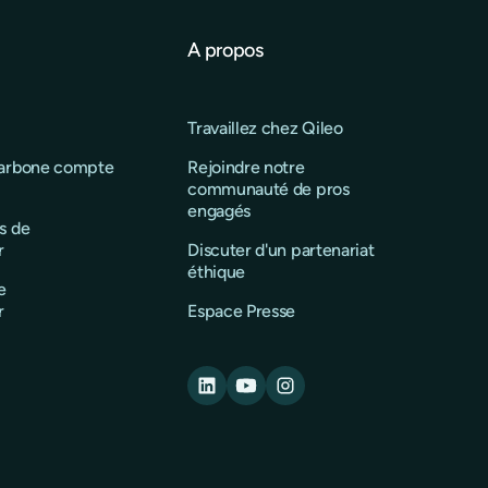
A propos
Travaillez chez Qileo
carbone compte
Rejoindre notre
communauté de pros
engagés
s de
r
Discuter d'un partenariat
éthique
e
r
Espace Presse