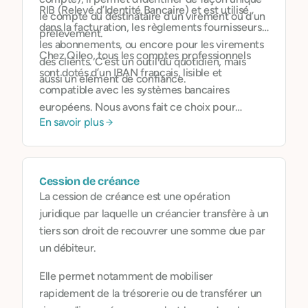
RIB (Relevé d’Identité Bancaire) et est utilisé
le compte du destinataire d’un virement ou d’un
dans la facturation, les règlements fournisseurs,
prélèvement.
les abonnements, ou encore pour les virements
Chez Qileo, tous les comptes professionnels
des clients. C’est un outil du quotidien, mais
sont dotés d’un IBAN français, lisible et
aussi un élément de confiance.
compatible avec les systèmes bancaires
européens. Nous avons fait ce choix pour
En savoir plus
simplifier les démarches
, renforcer la crédibilité
de nos utilisateurs auprès de leurs
interlocuteurs, et fluidifier les échanges de
fonds.
Cession de créance
La cession de créance est une opération
juridique par laquelle un créancier transfère à un
tiers son droit de recouvrer une somme due par
un débiteur.
Elle permet notamment de mobiliser
rapidement de la trésorerie ou de transférer un