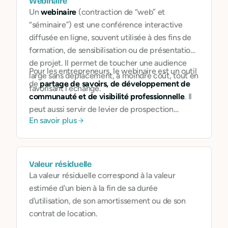
Webinaire
Un
webinaire
(contraction de “web” et
“séminaire”) est une conférence interactive
diffusée en ligne, souvent utilisée à des fins de
formation, de sensibilisation ou de présentation
de projet. Il permet de toucher une audience
Pour les entrepreneurs, le webinaire est un outil
large sans déplacement, à moindre coût, tout en
de
partage de savoirs, de développement de
favorisant l’échange.
communauté et de visibilité professionnelle
. Il
peut aussi servir de levier de prospection
En savoir plus
responsable ou de démonstration d’expertise.
Valeur résiduelle
La valeur résiduelle correspond à la valeur
estimée d'un bien à la fin de sa durée
d'utilisation, de son amortissement ou de son
contrat de location.