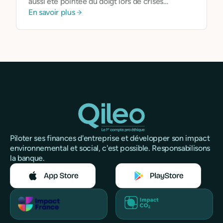
aussi été pointée du doigt lors de crises
En savoir plus
financières passées.
Piloter ses finances d'entreprise et développer son impact
environnemental et social, c'est possible. Responsabilisons
la banque.