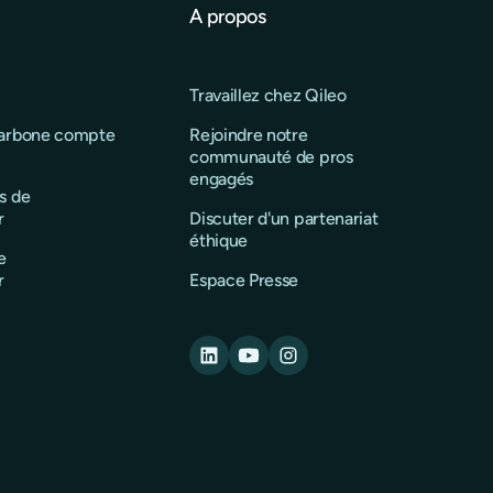
A propos
Travaillez chez Qileo
carbone compte
Rejoindre notre
communauté de pros
engagés
s de
r
Discuter d'un partenariat
éthique
e
r
Espace Presse