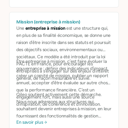
Mission (entreprise à mission)
Une
entreprise à mission
est une structure qui,
en plus de sa finalité économique, se donne une
raison d’être inscrite dans ses statuts et poursuit
des objectifs sociaux, environnementaux ou
sociétaux. Ce modèle a été introduit par la loi
Être entreprise à mission, c’est faire évoluer la
PACTE en France, pour encourager les
gouvernance : définir des indicateurs d’impact,
entreprises à s'engager sur des enjeux d’intérêt
créer un comité de mission, publier un rapport
général, de façon mesurable et suivie.
annuel, accepter d’être évaluée sur autre chose
que la performance financière. C’est un
Qileo soutient activement cette démarche.
engagement fort, mais aussi une source
Nous nous adressons aux structures qui
d’inspiration, de cohérence et d’innovation.
souhaitent devenir entreprises à mission, en leur
fournissant des fonctionnalités de gestion
En savoir plus
adaptées, un écosystème de partenaires