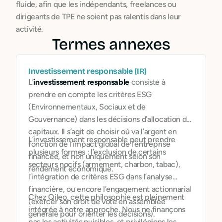
fluide, afin que les indépendants, freelances ou
dirigeants de TPE ne soient pas ralentis dans leur
activité.
Termes annexes
Investissement responsable (IR)
L’
investissement responsable
consiste à
prendre en compte les critères ESG
(Environnementaux, Sociaux et de
Gouvernance) dans les décisions d’allocation de
capitaux. Il s’agit de choisir où va l’argent en
L’investissement responsable peut prendre
fonction de l’impact global de l’entreprise
plusieurs formes : l’exclusion de certains
financée, et non uniquement selon son
secteurs nocifs (armement, charbon, tabac),
rendement économique.
l’intégration de critères ESG dans l’analyse
financière, ou encore l’engagement actionnarial
Chez Qileo, cette philosophie est pleinement
(exercer son droit de vote en assemblée
intégrée à notre approche. Nous ne finançons
générale pour orienter les décisions).
pas les activités nuisibles, et privilégions les