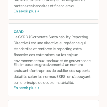
partenaires bancaires et financiers qui
En savoir plus
respectent une éthique claire. Nous
encourageons également nos utilisateurs à
interroger le sens de leur propre argent
, et à
choisir des placements qui reflètent leurs
CSRD
convictions.
La CSRD (Corporate Sustainability Reporting
Directive) est une directive européenne qui
standardise et renforce le reporting extra-
financier des entreprises sur les enjeux
environnementaux, sociaux et de gouvernance.
Elle impose progressivement à un nombre
croissant d'entreprises de publier des rapports
détaillés selon les normes ESRS, en s'appuyant
sur le principe de double matérialité.
En savoir plus