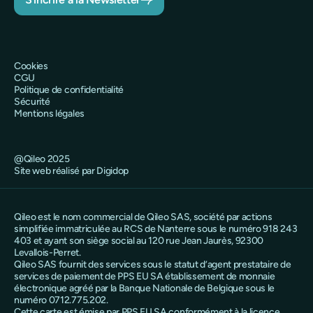
Cookies
CGU
Politique de confidentialité
Sécurité
Mentions légales
@Qileo 2025
Site web réalisé par Digidop
Qileo est le nom commercial de Qileo SAS, société par actions
simplifiée immatriculée au RCS de Nanterre sous le numéro 918 243
403 et ayant son siège social au 120 rue Jean Jaurès, 92300
Levallois-Perret.
Qileo SAS fournit des services sous le statut d’agent prestataire de
services de paiement de PPS EU SA établissement de monnaie
électronique agréé par la Banque Nationale de Belgique sous le
numéro 0712.775.202.
Cette carte est émise par PPS EU SA conformément à la licence