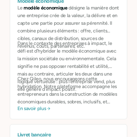
Modèle économique
Le
modèle économique
désigne la manière dont
une entreprise crée de la valeur, la délivre et en
capte une partie pour assurer sa pérennité. Il
combine plusieurs éléments : offre, clients
cibles, canaux de distribution, sources de
Dans le contexte des entreprises à impact, le
revenus, coûts, partenaires, etc.
défi est d’hybrider le modèle économique avec
la mission sociétale ou environnementale. Cela
signifie ne pas opposer rentabilité et utilité,
mais au contraire, articuler les deux dans une
Chez Qileo, nous encourageons cette
logique vertueuse : plus l’entreprise vend, plus
hybridation. Notre plateforme accompagne les
elle génère d’impact positif.
entrepreneurs dans la construction de modèles
économiques durables, sobres, inclusifs, et
En savoir plus
cohérents avec leur engagement. Nous aidons
aussi à rendre ces modèles lisibles pour des
partenaires, investisseurs ou financeurs publics.
Livret bancaire