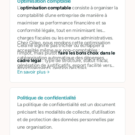
Optimisation comptable
L’
optimisation comptable
consiste à organiser la
comptabilité d’une entreprise de manière à
maximiser sa performance financière et sa
conformité légale, tout en minimisant les
charges fiscales ou les erreurs administratives.
Chez Qileo, nous rendons cette optimisation
Cela ne signifie pas tricher ou échapper à
accessible même aux non-comptables :
l’impôt, mais plutôt
faire les bons choix dans le
catégorisation automatique des dépenses,
cadre légal
: type de structure, statut fiscal,
génération de justificatifs, export facilité vers
amortissements, gestion des frais…
En savoir plus
l’expert-comptable, suivi des échéances
fiscales… Notre but est d’
outiller les
professionnels pour qu’ils gagnent du temps,
évitent les erreurs, et se concentrent sur leur
Politique de confidentialité
mission
.
La politique de confidentialité est un document
précisant les modalités de collecte, d'utilisation
et de protection des données personnelles par
une organisation.