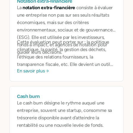
Notation extra-financière
La
notation extra-financière
consiste à évaluer
une entreprise non pas sur ses seuls résultats
économiques, mais sur des critères
environnementaux, sociaux et de gouvernance
(ESG). Elle est utilisée par les investisseurs,
Cette évaluation peut porter sur : la politique
fonds à impact, et agences de notation pour
climatique, la parité, la gestion des déchets,
guider leurs décisions.
l’éthique des relations fournisseurs, la
transparence fiscale, etc. Elle devient un outil
En savoir plus
stratégique pour attirer des partenaires, obtenir
des financements, ou répondre aux exigences
réglementaires.
Cash burn
Le cash burn désigne le rythme auquel une
entreprise, souvent une startup, consomme sa
trésorerie disponible avant d'atteindre la
rentabilité ou une nouvelle levée de fonds.