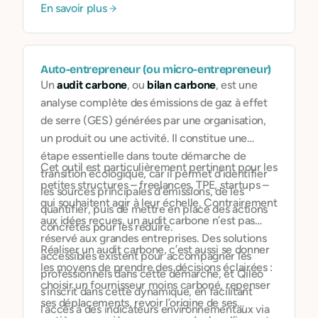
En savoir plus
respectent une éthique claire. Nous
encourageons également nos utilisateurs à
interroger le sens de leur propre argent
, et à
choisir des placements qui reflètent leurs
Auto-entrepreneur (ou micro-entrepreneur)
convictions.
Un
audit carbone
, ou
bilan carbone
, est une
analyse complète des émissions de gaz à effet
de serre (GES) générées par une organisation,
un produit ou une activité. Il constitue une
étape essentielle dans toute démarche de
Cet outil est particulièrement pertinent pour les
transition écologique, car il permet d’identifier
petites structures – freelances, TPE, startups –
les sources principales d’émissions, de les
qui souhaitent agir à leur échelle. Contrairement
quantifier, puis de mettre en place des actions
aux idées reçues, un audit carbone n’est pas
concrètes pour les réduire.
réservé aux grandes entreprises. Des solutions
Réaliser un audit carbone, c’est aussi se donner
accessibles existent pour accompagner les
les moyens de prendre des décisions éclairées :
professionnels dans cette démarche, et Qileo
choisir un fournisseur moins carboné, repenser
s’inscrit dans cette dynamique, en facilitant
ses déplacements, revoir l’origine de ses
l’accès à des indicateurs environnementaux via