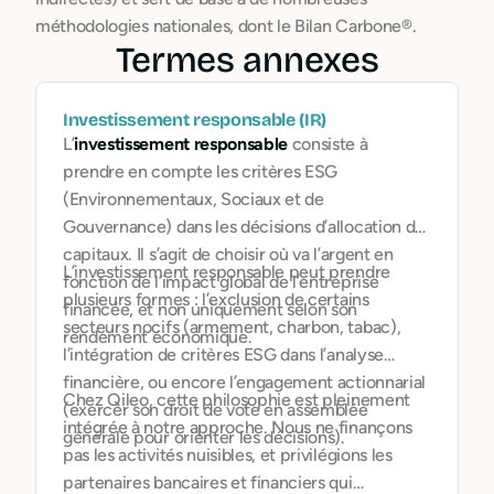
méthodologies nationales, dont le Bilan Carbone®.
Termes annexes
Investissement responsable (IR)
L’
investissement responsable
consiste à
prendre en compte les critères ESG
(Environnementaux, Sociaux et de
Gouvernance) dans les décisions d’allocation de
capitaux. Il s’agit de choisir où va l’argent en
L’investissement responsable peut prendre
fonction de l’impact global de l’entreprise
plusieurs formes : l’exclusion de certains
financée, et non uniquement selon son
secteurs nocifs (armement, charbon, tabac),
rendement économique.
l’intégration de critères ESG dans l’analyse
financière, ou encore l’engagement actionnarial
Chez Qileo, cette philosophie est pleinement
(exercer son droit de vote en assemblée
intégrée à notre approche. Nous ne finançons
générale pour orienter les décisions).
pas les activités nuisibles, et privilégions les
partenaires bancaires et financiers qui