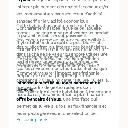
intégrer pleinement des objectifs sociaux et/ou
environnementaux dans son cœur d’activité,
sans sacrifier la viabilité économique.
Cette hybridation peut prendre différentes
Contrairement à l’idée reçue selon laquelle
formes. Une entreprise peut vendre un produit
impact et rentabilité s’opposeraient,
éco-conçu, proposer un service accessible à
l’hybridation montre qu’il est possible — et
des publics fragiles, intégrer des bénéficiaires
souhaitable — de construire des modèles où
dans sa chaîne de valeur ou encore utiliser une
performance financière et contribution
Ce type de modèle soulève des questions
partie de ses bénéfices pour financer des
sociétale coexistent harmonieusement.
complexes : comment fixer un prix juste ?
causes environnementales. L’essentiel est que
Comment mesurer l’impact sans freiner la
l’impact ne soit pas périphérique, mais
croissance ? Quels indicateurs suivre ? C’est là
intrinsèquement lié au fonctionnement de
que des outils de gestion adaptés sont
l’activité
.
Qileo participe à cette hybridation à travers une
nécessaires, notamment sur le plan financier.
offre bancaire éthique
, une interface qui
permet de suivre à la fois les flux financiers et
les impacts générés, et une sélection de
En savoir plus
partenaires qui partagent une même vision de
l’entreprise responsable.