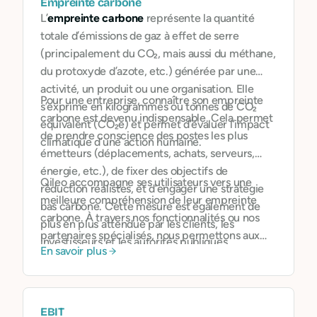
Empreinte carbone
L’
empreinte carbone
représente la quantité
totale d’émissions de gaz à effet de serre
(principalement du CO₂, mais aussi du méthane,
du protoxyde d’azote, etc.) générée par une
activité, un produit ou une organisation. Elle
Pour une entreprise, connaître son empreinte
s’exprime en kilogrammes ou tonnes de CO₂
carbone est devenu indispensable. Cela permet
équivalent (CO₂e) et permet d’évaluer l’impact
de prendre conscience des postes les plus
climatique d’une action humaine.
émetteurs (déplacements, achats, serveurs,
énergie, etc.), de fixer des objectifs de
Qileo accompagne ses utilisateurs vers une
réduction réalistes, et d’engager une stratégie
meilleure compréhension de leur empreinte
bas carbone. Cette mesure est également de
carbone. À travers nos fonctionnalités ou nos
plus en plus attendue par les clients, les
partenaires spécialisés, nous permettons aux
investisseurs et les autorités publiques.
En savoir plus
professionnels d’intégrer cette donnée dans leur
pilotage financier et stratégique, comme on le
ferait pour une ligne de coût ou un indicateur de
performance.
EBIT