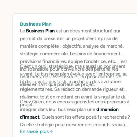
Business Plan
Le
Business Plan
est un document structuré qui
permet de présenter un projet d’entreprise de
manière complète : objectifs, analyse de marché,
stratégie commerciale, besoins de financement,
prévisions financières, équipe fondatrice, etc. Il est
C’est un outil stratégique, mais aussi un document
indispensable pour convaincre des partenaires
vivant. Le business plan évolue avec l’entreprise, au
financiers, des investisseurs, ou pour clarifier ses
fil des pivots, des tests marché ou des évolutions
idées en tant que porteur de projet.
réglementaires. Sa rédaction demande rigueur et
réalisme, tout en mettant en avant la singularité du
Chez Qileo, nous encourageons les entrepreneurs à
projet.
intégrer dans leur business plan une
dimension
d’impact
. Quels sont les effets positifs recherchés ?
Quelle stratégie pour mesurer ces impacts sociaux
En savoir plus
ou environnementaux ? Comment se différencier