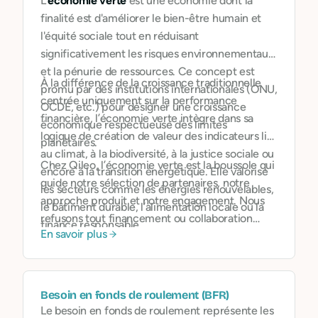
L’
économie verte
est une économie dont la
finalité est d'améliorer le bien-être humain et
l'équité sociale tout en réduisant
significativement les risques environnementaux
et la pénurie de ressources. Ce concept est
À la différence de la croissance traditionnelle
promu par des institutions internationales (ONU,
centrée uniquement sur la performance
OCDE, etc.) pour désigner une croissance
financière, l’économie verte intègre dans sa
économique respectueuse des limites
logique de création de valeur des indicateurs liés
planétaires.
au climat, à la biodiversité, à la justice sociale ou
Chez Qileo, l’économie verte est la boussole qui
encore à la transition énergétique. Elle valorise
guide notre sélection de partenaires, notre
les secteurs comme les énergies renouvelables,
approche produit et notre engagement. Nous
le bâtiment durable, l’alimentation locale ou la
refusons tout financement ou collaboration
finance responsable.
En savoir plus
avec des acteurs nuisibles à l’environnement
(énergies fossiles, déforestation, etc.), et
encourageons l’orientation de l’épargne et des
flux financiers vers des projets bénéfiques.
Besoin en fonds de roulement (BFR)
Le besoin en fonds de roulement représente les