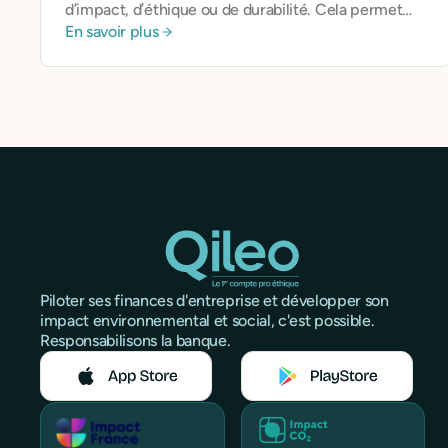
d’impact, d’éthique ou de durabilité. Cela permet
En savoir plus
aux entreprises de ne pas seulement se mesurer à
leur croissance, mais à leur contribution.
Piloter ses finances d'entreprise et développer son
impact environnemental et social, c'est possible.
Responsabilisons la banque.