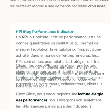
les pertes et répond à une demande sociétale croissante.
KPI (Key Performance Indicator)
Un
KPI
, ou indicateur clé de performance, est une
donnée quantitative ou qualitative qui permet de
mesurer l’évolution, la rentabilité ou l’impact d’une
activité. Dans le monde de l’entrepreneuriat, les
KPIs sont utilisés pour piloter la stratégie : chiffre
Choisir les bons KPIs permet d’avoir une lecture
d’affaires, taux de conversion, coût d’acquisition
claire de sa progression, d’identifier les points de
client, marge, satisfaction utilisateur, mais aussi taux
friction, et de communiquer efficacement avec ses
de rétention, empreinte carbone ou nombre de
partenaires (investisseurs, collaborateurs, clients…).
bénéficiaires sociaux.
Chez Qileo, nous encourageons une
lecture élargie
des performances
: nous intégrons non seulement
les KPIs financiers, mais aussi des indicateurs