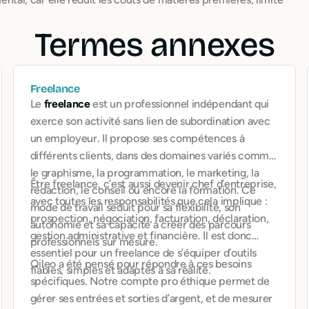
Termes annexes
Freelance
Le
freelance
est un professionnel indépendant qui
exerce son activité sans lien de subordination avec
un employeur. Il propose ses compétences à
différents clients, dans des domaines variés comme
le graphisme, la programmation, le marketing, la
Être freelance, c’est aussi devenir chef d’entreprise,
rédaction, le conseil ou encore la formation. Ce
avec toutes les responsabilités que cela implique :
mode de travail séduit pour sa flexibilité, son
prospection, négociation, facturation, déclaration,
autonomie et sa capacité à créer des parcours
gestion administrative et financière. Il est donc
professionnels sur mesure.
essentiel pour un freelance de s’équiper d’outils
Qileo a été pensé pour répondre à ces besoins
fiables, simples et adaptés à sa réalité.
spécifiques. Notre compte pro éthique permet de
gérer ses entrées et sorties d’argent, et de mesurer