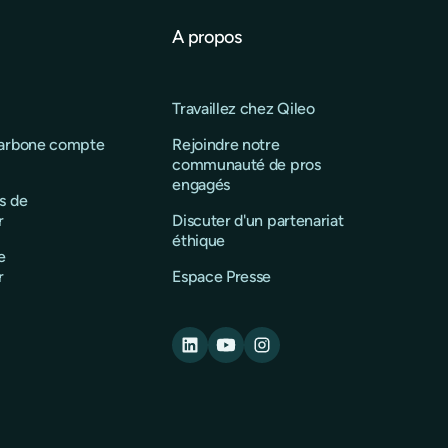
A propos
Travaillez chez Qileo
carbone compte
Rejoindre notre
communauté de pros
engagés
s de
r
Discuter d'un partenariat
éthique
e
r
Espace Presse