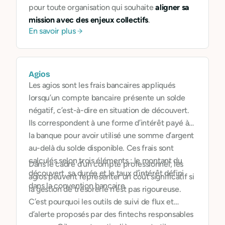
pour toute organisation qui souhaite
aligner sa
mission avec des enjeux collectifs
.
En savoir plus
Agios
Les agios sont les frais bancaires appliqués
lorsqu’un compte bancaire présente un solde
négatif, c’est-à-dire en situation de découvert.
Ils correspondent à une forme d’intérêt payé à
la banque pour avoir utilisé une somme d’argent
au-delà du solde disponible. Ces frais sont
calculés selon trois éléments : le montant du
Dans le cadre d’un compte professionnel, les
découvert, sa durée et le taux d’intérêt défini
agios peuvent représenter un coût significatif si
dans la convention bancaire.
la gestion de trésorerie n’est pas rigoureuse.
C’est pourquoi les outils de suivi de flux et
d’alerte proposés par des fintechs responsables