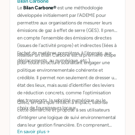
Bilan Carbone
Le
Bilan Carbone®
est une méthodologie
développée initialement par l’ADEME pour
permettre aux organisations de mesurer leurs
émissions de gaz à effet de serre (GES). Il prend
en compte l’ensemble des émissions directes
(issues de l’activité propre) et indirectes (liées à
l’achat de matières premières, à l’énergie, aux
Réaliser un Bilan Carbone est la première étape
déplacements, au numérique, etc.).
pour toute structure souhaitant engager une
politique environnementale cohérente et
crédible. Il permet non seulement de dresser un
état des lieux, mais aussi d’identifier des leviers
de réduction concrets, comme l’optimisation
des transports, la sobriété numérique ou le
Qileo, en tant que fintech à impact, valorise
choix de fournisseurs locaux.
cette démarche et propose à ses utilisateurs
d’intégrer une logique de suivi environnemental
dans leur gestion financière. En comprenant
En savoir plus
leur empreinte carbone, les entreprises peuvent