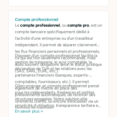
orienter leurs décisions (investissements,
partenariats, organisation interne) vers des
choix durables.
Compte professionnel
Le
compte professionnel
, ou
compte pro
, est un
compte bancaire spécifiquement dédié à
l’activité d’une entreprise ou d’un travailleur
indépendant. Il permet de séparer clairement
les flux financiers personnels et professionnels,
Disposer d’un compte professionnel facilite la
ce qui est non seulement recommandé, mais
gestion de trésorerie, le suivi comptable, la
aussi souvent obligatoire selon le statut juridique
déclaration de TVA et les relations avec les
(SAS, SARL, EURL, etc.).
partenaires financiers (banques, experts-
comptables, fournisseurs, etc.). Il permet
Qileo propose un compte professionnel pensé
également de mettre en place des
pour les indépendants, freelances et petites
prélèvements automatiques, de recevoir des
structures engagées. Notre solution allie
virements clients, ou encore d’encaisser via un
simplicité d’utilisation, transparence tarifaire et
terminal de paiement.
En savoir plus
alignement éthique : pas d’investissement dans