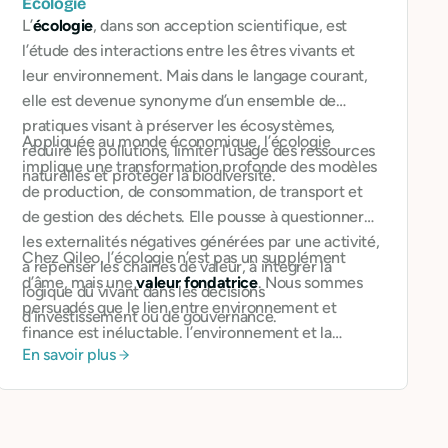
Écologie
L’
écologie
, dans son acception scientifique, est
l’étude des interactions entre les êtres vivants et
leur environnement. Mais dans le langage courant,
elle est devenue synonyme d’un ensemble de
pratiques visant à préserver les écosystèmes,
Appliquée au monde économique, l’écologie
réduire les pollutions, limiter l’usage des ressources
implique une transformation profonde des modèles
naturelles et protéger la biodiversité.
de production, de consommation, de transport et
de gestion des déchets. Elle pousse à questionner
les externalités négatives générées par une activité,
Chez Qileo, l’écologie n’est pas un supplément
à repenser les chaînes de valeur, à intégrer la
d’âme, mais une
valeur fondatrice
. Nous sommes
logique du vivant dans les décisions
persuadés que le lien entre environnement et
d’investissement ou de gouvernance.
finance est inéluctable. l’environnement et la
En savoir plus
finance sont très étroitement liés; la finance et la
manière dont on l’utilise impact l’environnement.
Nous soutenons les structures qui placent la
régénération de l’environnement au cœur de leur