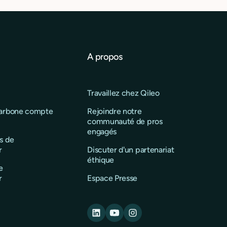
projet : agriculture durable, mobilité bas carbone,
recyclage, efficacité énergétique, éco-conception,
etc. Nous mettons à leur disposition des outils
bancaires sobres, transparents, et alignés avec leur
impact.
A propos
Travaillez chez Qileo
carbone compte
Rejoindre notre
communauté de pros
engagés
s de
r
Discuter d'un partenariat
éthique
e
r
Espace Presse