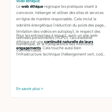
Web éthique
Le
web éthique
regroupe les pratiques visant à
concevoir, héberger et utiliser des sites et services
en ligne de manière responsable. Cela inclut la
sobriété énergétique (réduction du poids des pages,
limitation des vidéos en autoplay), le respect des
Pour les entreprises à impact, avoir un site web
données personnelles (RGPD), l’accessibilité
éthique est une
continuité naturelle de leurs
numérique, et la transparence des intentions
engagements
. Cela touche aussi bien
commerciales.
l’infrastructure technique (hébergement vert, code
optimisé) que le fond (contenus responsables,
design inclusif).
En savoir plus