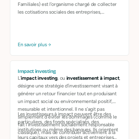
Familiales) est l’organisme chargé de collecter
les cotisations sociales des entreprises,
indépendants et auto-entrepreneurs en France.
Elle joue un rôle central dans le financement de
la protection sociale (maladie, retraite,
allocations familiales, etc.).
En savoir plus
Impact investing
L’
impact investing
, ou
investissement à impact
,
désigne une stratégie d’investissement visant à
générer un retour financier tout en produisant
un impact social ou environnemental positif,
mesurable et intentionnel. Il ne s’agit pas
Les investisseurs à impact peuvent être des
simplement d’éviter les dommages (comme le
particuliers, des fonds spécialisés, des
fait l’investissement socialement responsable
institutions ou même des banques. Ils orientent
classique), mais de contribuer activement à la
leurs capitaux vers des projets et entreprises