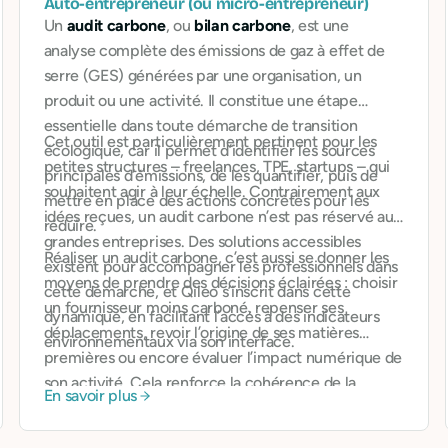
Auto-entrepreneur (ou micro-entrepreneur)
Un
audit carbone
, ou
bilan carbone
, est une
analyse complète des émissions de gaz à effet de
serre (GES) générées par une organisation, un
produit ou une activité. Il constitue une étape
essentielle dans toute démarche de transition
Cet outil est particulièrement pertinent pour les
écologique, car il permet d’identifier les sources
petites structures – freelances, TPE, startups – qui
principales d’émissions, de les quantifier, puis de
souhaitent agir à leur échelle. Contrairement aux
mettre en place des actions concrètes pour les
idées reçues, un audit carbone n’est pas réservé aux
réduire.
grandes entreprises. Des solutions accessibles
Réaliser un audit carbone, c’est aussi se donner les
existent pour accompagner les professionnels dans
moyens de prendre des décisions éclairées : choisir
cette démarche, et Qileo s’inscrit dans cette
un fournisseur moins carboné, repenser ses
dynamique, en facilitant l’accès à des indicateurs
déplacements, revoir l’origine de ses matières
environnementaux via son interface.
premières ou encore évaluer l’impact numérique de
son activité. Cela renforce la cohérence de la
En savoir plus
démarche RSE et peut devenir un argument
différenciant face à des clients ou investisseurs