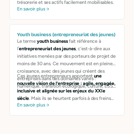
trésorerie et ses actifs facilement mobilisables.
En savoir plus
Youth business (entrepreneuriat des jeunes)
Le terme
youth business
fait référence à
l’
entrepreneuriat des jeunes
, c’est-à-dire aux
initiatives menées par des porteurs de projet de
moins de 30 ans. Ce mouvement est en pleine
croissance, avec des jeunes qui créent des
Ces jeunes entrepreneurs apportent
une
entreprises dans des domaines variés :
nouvelle vision de l’entreprise : agile, engagée,
numérique, transition écologique, culture, ESS…
inclusive et alignée sur les enjeux du XXIe
siècle
. Mais ils se heurtent parfois à des freins
En savoir plus
administratifs, au manque de financement ou à
la complexité des outils bancaires classiques.